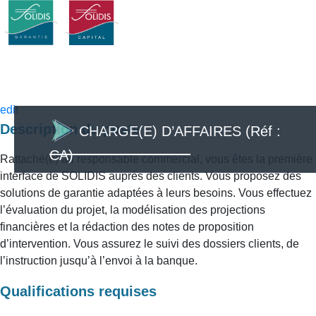
CHARGE(E)
D’AFFAIRES (Réf : CA)
edit
Description du poste
CHARGE(E) D’AFFAIRES (Réf :
CA)
Rattaché(e) au responsable commercial, vous êtes la première
interface de SOLIDIS auprès des clients. Vous proposez des
solutions de garantie adaptées à leurs besoins. Vous effectuez
l’évaluation du projet, la modélisation des projections
financières et la rédaction des notes de proposition
d’intervention. Vous assurez le suivi des dossiers clients, de
l’instruction jusqu’à l’envoi à la banque.
Qualifications requises