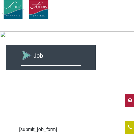
Job
Job
[submit_job_form]