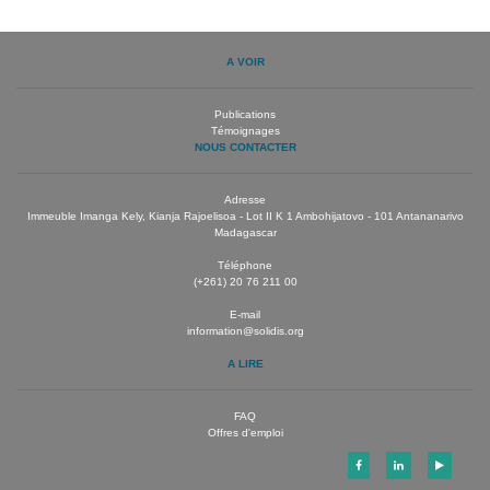
A VOIR
Publications
Témoignages
NOUS CONTACTER
Adresse
Immeuble Imanga Kely, Kianja Rajoelisoa - Lot II K 1 Ambohijatovo - 101 Antananarivo
Madagascar
Téléphone
(+261) 20 76 211 00
E-mail
information@solidis.org
A LIRE
FAQ
Offres d'emploi